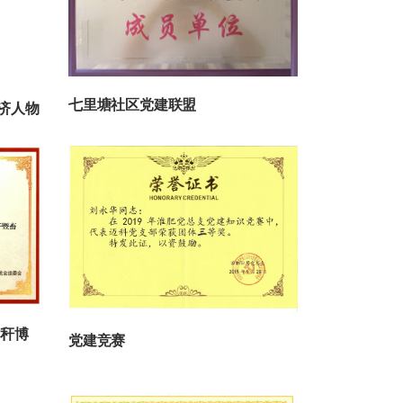
七里塘社区党建联盟
济人物
秸秆博
党建竞赛