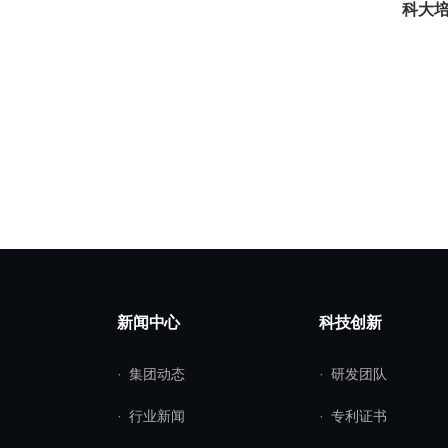
科大
新闻中心
科技创新
集团动态
研发团队
行业新闻
专利证书