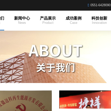
0551-6428090
我们
新闻中心
产品展示
成功案例
科技创新
t
News
Product
Case
Innovation