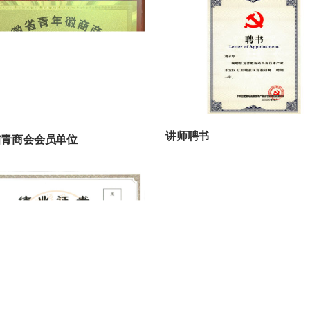
讲师聘书
省青商会会员单位