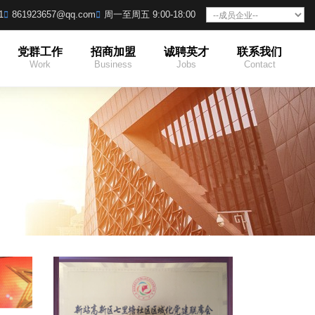
1
861923657@qq.com
周一至周五 9:00-18:00
党群工作
招商加盟
诚聘英才
联系我们
Work
Business
Jobs
Contact